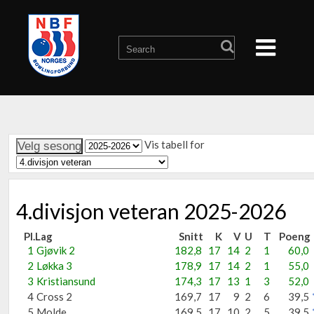
Vis tabell for
4.divisjon veteran 2025-2026
Pl.
Lag
Snitt
K
V
U
T
Poeng
1
Gjøvik 2
182,8
17
14
2
1
60,0
2
Løkka 3
178,9
17
14
2
1
55,0
3
Kristiansund
174,3
17
13
1
3
52,0
4
Cross 2
169,7
17
9
2
6
39,5
5
Molde
169,5
17
10
2
5
39,5