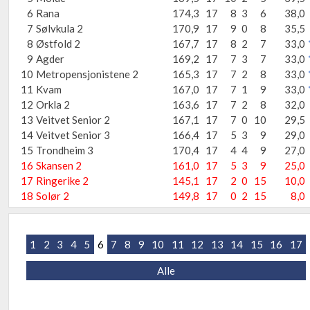
6
Rana
174,3
17
8
3
6
38,0
7
Sølvkula 2
170,9
17
9
0
8
35,5
8
Østfold 2
167,7
17
8
2
7
33,0
9
Agder
169,2
17
7
3
7
33,0
10
Metropensjonistene 2
165,3
17
7
2
8
33,0
11
Kvam
167,0
17
7
1
9
33,0
12
Orkla 2
163,6
17
7
2
8
32,0
13
Veitvet Senior 2
167,1
17
7
0
10
29,5
14
Veitvet Senior 3
166,4
17
5
3
9
29,0
15
Trondheim 3
170,4
17
4
4
9
27,0
16
Skansen 2
161,0
17
5
3
9
25,0
17
Ringerike 2
145,1
17
2
0
15
10,0
18
Solør 2
149,8
17
0
2
15
8,0
1
2
3
4
5
6
7
8
9
10
11
12
13
14
15
16
17
Alle