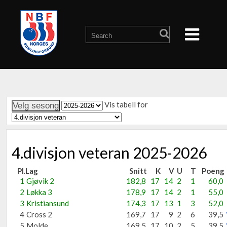
Vis tabell for
4.divisjon veteran 2025-2026
Pl.
Lag
Snitt
K
V
U
T
Poeng
1
Gjøvik 2
182,8
17
14
2
1
60,0
2
Løkka 3
178,9
17
14
2
1
55,0
3
Kristiansund
174,3
17
13
1
3
52,0
4
Cross 2
169,7
17
9
2
6
39,5
5
Molde
169,5
17
10
2
5
39,5