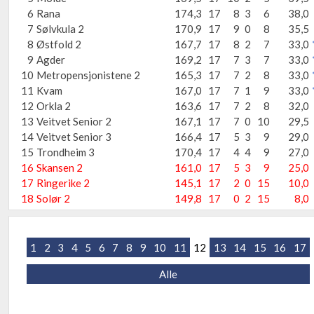
6
Rana
174,3
17
8
3
6
38,0
7
Sølvkula 2
170,9
17
9
0
8
35,5
8
Østfold 2
167,7
17
8
2
7
33,0
9
Agder
169,2
17
7
3
7
33,0
10
Metropensjonistene 2
165,3
17
7
2
8
33,0
11
Kvam
167,0
17
7
1
9
33,0
12
Orkla 2
163,6
17
7
2
8
32,0
13
Veitvet Senior 2
167,1
17
7
0
10
29,5
14
Veitvet Senior 3
166,4
17
5
3
9
29,0
15
Trondheim 3
170,4
17
4
4
9
27,0
16
Skansen 2
161,0
17
5
3
9
25,0
17
Ringerike 2
145,1
17
2
0
15
10,0
18
Solør 2
149,8
17
0
2
15
8,0
1
2
3
4
5
6
7
8
9
10
11
12
13
14
15
16
17
Alle