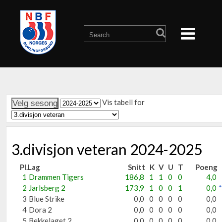
Vis tabell for
3.divisjon veteran 2024-2025
Pl.
Lag
Snitt
K
V
U
T
Poeng
1
Drammen Tigers
186,8
1
1
0
0
4,0
2
Jarlsberg 2
173,9
1
0
0
1
0,0
*
3
Blue Strike
0,0
0
0
0
0
0,0
4
Dora 2
0,0
0
0
0
0
0,0
5
Bekkelaget 2
0,0
0
0
0
0
0,0