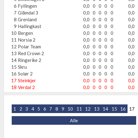
6
Fyllingen
0,0
0
0
0
0
0,0
7
Glåmdal 3
0,0
0
0
0
0
0,0
8
Grenland
0,0
0
0
0
0
0,0
9
Hallingkast
0,0
0
0
0
0
0,0
10
Bergen
0,0
0
0
0
0
0,0
11
Norsia 2
0,0
0
0
0
0
0,0
12
Polar Team
0,0
0
0
0
0
0,0
13
Red Crown 2
0,0
0
0
0
0
0,0
14
Ringerike 2
0,0
0
0
0
0
0,0
15
Skru
0,0
0
0
0
0
0,0
16
Solør 2
0,0
0
0
0
0
0,0
17
Steinkjer
0,0
0
0
0
0
0,0
18
Verdal 2
0,0
0
0
0
0
0,0
1
2
3
4
5
6
7
8
9
10
11
12
13
14
15
16
17
Alle