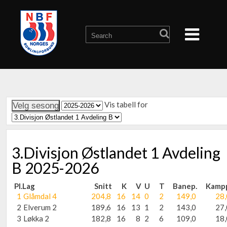
Vis tabell for
3.Divisjon Østlandet 1 Avdeling
B 2025-2026
Pl.
Lag
Snitt
K
V
U
T
Banep.
Kamp
1
Glåmdal 4
204,8
16
14
0
2
149,0
28,
2
Elverum 2
189,6
16
13
1
2
143,0
27,
3
Løkka 2
182,8
16
8
2
6
109,0
18,