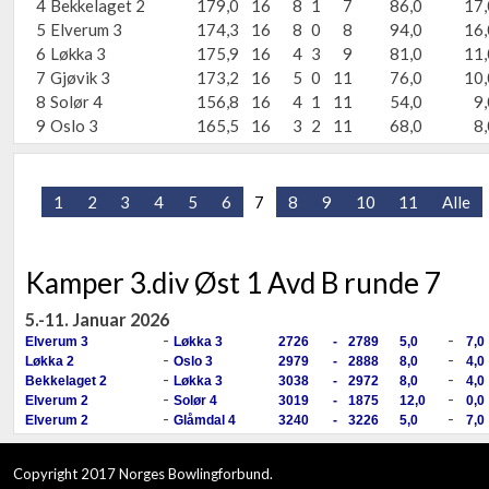
4
Bekkelaget 2
179,0
16
8
1
7
86,0
17,
5
Elverum 3
174,3
16
8
0
8
94,0
16,
6
Løkka 3
175,9
16
4
3
9
81,0
11,
7
Gjøvik 3
173,2
16
5
0
11
76,0
10,
8
Solør 4
156,8
16
4
1
11
54,0
9,
9
Oslo 3
165,5
16
3
2
11
68,0
8,
1
2
3
4
5
6
7
8
9
10
11
Alle
Kamper 3.div Øst 1 Avd B runde 7
5.-11. Januar 2026
-
-
Elverum 3
Løkka 3
2726
-
2789
5,0
7,0
-
-
Løkka 2
Oslo 3
2979
-
2888
8,0
4,0
-
-
Bekkelaget 2
Løkka 3
3038
-
2972
8,0
4,0
-
-
Elverum 2
Solør 4
3019
-
1875
12,0
0,0
-
-
Elverum 2
Glåmdal 4
3240
-
3226
5,0
7,0
Copyright 2017 Norges Bowlingforbund.