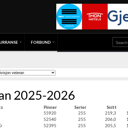
URRANSE
FORBUND
eran 2025-2026
ts
Pinner
Serier
Snitt
55920
255
219,3
52540
255
206,0
r
52395
255
205,5