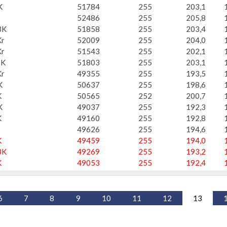
K
51784
255
203,1
52486
255
205,8
BK
51858
255
203,4
r
52009
255
204,0
r
51543
255
202,1
BK
51803
255
203,1
r
49355
255
193,5
K
50637
255
198,6
K
50565
252
200,7
K
49037
255
192,3
K
49160
255
192,8
49626
255
194,6
K
49459
255
194,0
BK
49269
255
193,2
K
49053
255
192,4
6
7
8
9
10
11
12
13