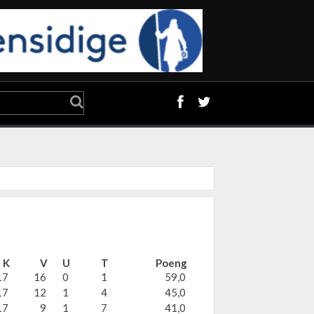
K
V
U
T
Poeng
17
16
0
1
59,0
17
12
1
4
45,0
17
9
1
7
41,0