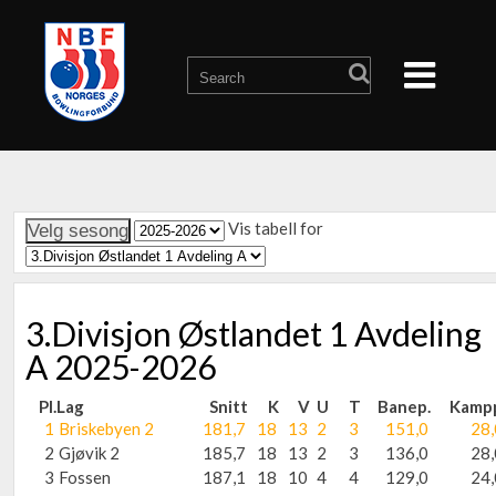
Vis tabell for
3.Divisjon Østlandet 1 Avdeling
A 2025-2026
Pl.
Lag
Snitt
K
V
U
T
Banep.
Kamp
1
Briskebyen 2
181,7
18
13
2
3
151,0
28,
2
Gjøvik 2
185,7
18
13
2
3
136,0
28,
3
Fossen
187,1
18
10
4
4
129,0
24,