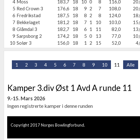
4
Moss
183,7
18
10
0
8
116,0
20,
5
Red Crown 3
176,6
18
9
2
7
108,0
20,
6
Fredrikstad
187,5
18
8
2
8
124,0
18,
7
Bekkelaget
181,2
18
7
1
10
103,0
15,
8
Glåmdal 3
182,7
18
6
1
11
82,0
13,
9
Sarpsborg 2
174,2
18
5
0
13
77,0
10,
10
Solør 3
156,0
18
1
2
15
52,0
4,
1
2
3
4
5
6
7
8
9
10
11
Alle
Kamper 3.div Øst 1 Avd A runde 11
9.-15. Mars 2026
Ingen registrerte kamper i denne runden
Copyright 2017 Norges Bowlingforbund.