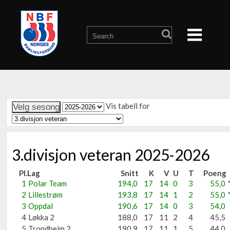
Vis tabell for
3.divisjon veteran 2025-2026
Pl.
Lag
Snitt
K
V
U
T
Poeng
1
Polar Team
194,0
17
14
0
3
55,0
2
Lillestrøm
193,8
17
14
1
2
55,0
3
Oppdal
190,6
17
14
0
3
54,0
4
Løkka 2
188,0
17
11
2
4
45,5
5
Trondheim 2
190,9
17
11
1
5
44,0