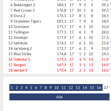
6
Bekkelaget 2
184,1
17
9
3
5
39,5
7
Red Crown 2
176,8
17
10
1
6
39,5
8
Dora 2
176,5
17
8
1
8
34,5
9
Drammen Tigers
181,1
17
7
4
6
34,0
10
Grenland
175,7
17
6
1
10
32,0
11
Fyllingen
177,5
17
6
2
9
28,0
12
Steinkjer
177,9
17
6
1
10
27,5
13
Sølvkula
174,5
17
6
1
10
25,0
14
Jarlsberg 2
172,7
17
6
2
9
25,0
15
Blue Strike
174,8
17
5
2
10
24,5
16
Glåmdal 3
171,5
17
3
0
14
17,0
17
Bergen
167,3
17
3
1
13
16,0
18
Verdal 2
170,4
17
2
1
14
16,0
1
2
3
4
5
6
7
8
9
10
11
12
13
14
15
16
17
Alle