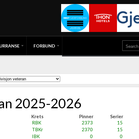
URRANSE
FORBUND
eran 2025-2026
Krets
Pinner
Serier
RBK
2373
15
TBKr
2370
15
IBK
0
0