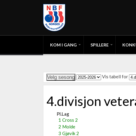
KOM I GANG
SPILLERE
KONK
Vis tabell for
4.divisjon vet
Pl.
Lag
1
Cross 2
2
Molde
3
Gjøvik 2