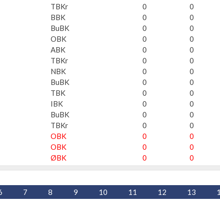
TBKr
0
0
BBK
0
0
BuBK
0
0
OBK
0
0
ABK
0
0
TBKr
0
0
NBK
0
0
BuBK
0
0
TBK
0
0
IBK
0
0
BuBK
0
0
TBKr
0
0
OBK
0
0
OBK
0
0
ØBK
0
0
6
7
8
9
10
11
12
13