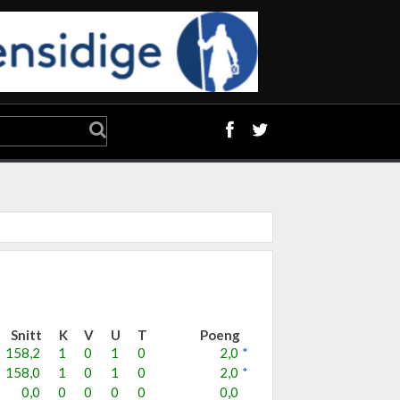
Snitt
K
V
U
T
Poeng
158,2
1
0
1
0
2,0
*
158,0
1
0
1
0
2,0
*
0,0
0
0
0
0
0,0