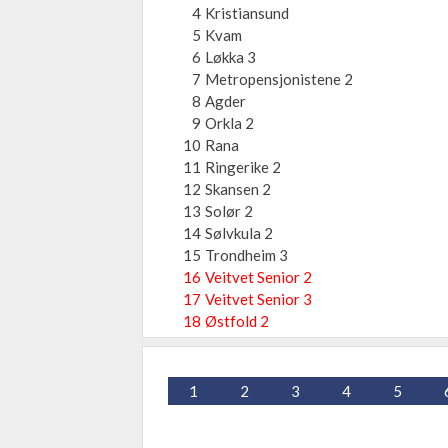
4
Kristiansund
5
Kvam
6
Løkka 3
7
Metropensjonistene 2
8
Agder
9
Orkla 2
10
Rana
11
Ringerike 2
12
Skansen 2
13
Solør 2
14
Sølvkula 2
15
Trondheim 3
16
Veitvet Senior 2
17
Veitvet Senior 3
18
Østfold 2
1
2
3
4
5