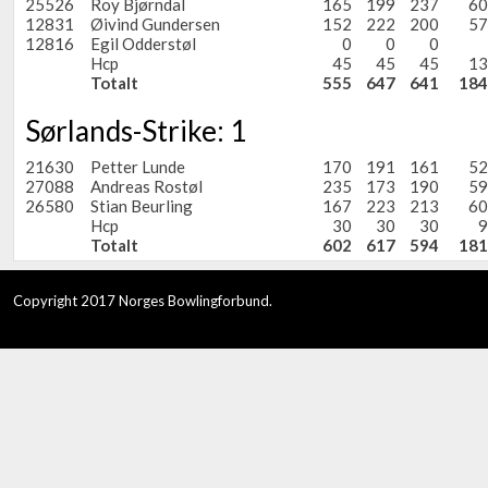
25526
Roy Bjørndal
165
199
237
60
12831
Øivind Gundersen
152
222
200
57
12816
Egil Odderstøl
0
0
0
Hcp
45
45
45
13
Totalt
555
647
641
184
Sørlands-Strike: 1
21630
Petter Lunde
170
191
161
52
27088
Andreas Rostøl
235
173
190
59
26580
Stian Beurling
167
223
213
60
Hcp
30
30
30
9
Totalt
602
617
594
181
Copyright 2017 Norges Bowlingforbund.