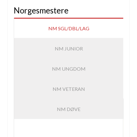
Norgesmestere
NM SGL/DBL/LAG
NM JUNIOR
NM UNGDOM
NM VETERAN
NM DØVE