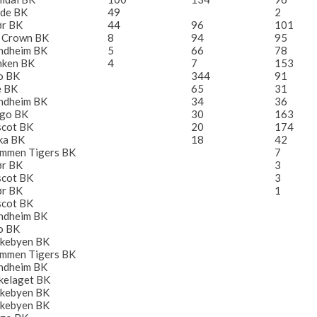
de BK
49
2
ør BK
44
96
101
 Crown BK
8
94
95
ndheim BK
5
66
78
ken BK
4
7
153
o BK
344
91
e BK
65
31
ndheim BK
34
36
ego BK
30
163
cot BK
20
174
ka BK
18
42
mmen Tigers BK
7
ør BK
3
cot BK
3
ør BK
1
cot BK
ndheim BK
o BK
skebyen BK
mmen Tigers BK
ndheim BK
kelaget BK
skebyen BK
skebyen BK