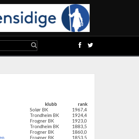
klubb
rank
Solør BK
1967,4
Trondheim BK
1924,4
Frogner BK
1923,0
Trondheim BK
1883,5
Frogner BK
1860,0
en
Frogner BK
1853,5