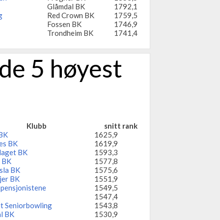
Glåmdal BK
1792,1
g
Red Crown BK
1759,5
Fossen BK
1746,9
Trondheim BK
1741,4
 de 5 høyest
Klubb
snitt rank
BK
1625,9
es BK
1619,9
laget BK
1593,3
 BK
1577,8
sla BK
1575,6
jer BK
1551,9
pensjonistene
1549,5
1547,4
t Seniorbowling
1543,8
l BK
1530,9