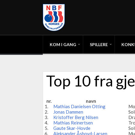
KOM I GANG
SPILLERE
KONK
Top 10 fra gj
nr.
navn
1.
Mathias Danielsen Otting
Mo
2.
Jonas Dammen
So
3.
Kristoffer Berg Nilsen
Dr
4.
Mathias Reinertsen
Tr
5.
Gaute Skar-Hovde
So
6.
Aleksander Åshovd-Larsen
Mu