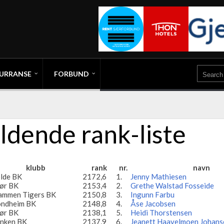
URRANSE
FORBUND
eldende rank-liste
klubb
rank
nr.
navn
lde BK
2172,6
1.
Jenny Mathiesen
lør BK
2153,4
2.
Grethe Walstad Fosseide
ammen Tigers BK
2150,8
3.
Ingunn Farbu
ondheim BK
2148,8
4.
Åse Jacobsen
lør BK
2138,1
5.
Heidi Thorstensen
nken BK
2137,9
6.
Jeanett Haavelmoen Johans