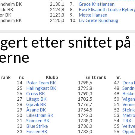
ondheim BK
2130,1
7.
Grace Kristiansen
lde BK
2124,8
8.
Ewa Elisabeth Louise Ryber
lør BK
2123,8
9.
Mette Hansen
ondheim BK
2120,0
10.
Liv Grete Rundhaug
ert etter snittet på
lerne
t rank
nr.
Klubb
snitt rank
nr.
24
Polar Team BK
1798,6
47
Dora 
25
Hallingkast BK
1793,8
48
Sandn
26
Cross BK
1790,3
49
Bekke
27
Litego BK
1782,5
50
Vågan
28
Gjøvik BK
1776,7
51
Venne
29
Åsane BK
1754,5
52
Steink
30
Lillestrøm BK
1742,0
53
Metro
31
Skansen BK
1738,0
54
TRX
32
Blue Strike
1736,0
55
Veitve
33
Fossen BK
1733,0
56
Oppda