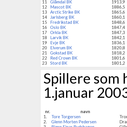
11
Glåmdal BK
1913,9
12
Mascot BK
1886,5
13
Arctic Strike BK
1865,6
14
Jarlsberg BK
1860,1
15
Fredrikstad BK
1848,6
16
Oslo BK
1847,4
17
Orkla BK
1847,3
18
Larvik BK
1842,1
19
Evje BK
1836,1
20
Elverum BK
1820,8
21
Gokstad BK
1818,2
22
Red Crown BK
1801,6
23
Stord BK
1801,2
Spillere som 
1.januar 200
nr.
navn
1.
Tore Torgersen
Tro
2.
Glenn Morten Pedersen
Dra
3.
Bjørn Einar Rudshagen
Glå