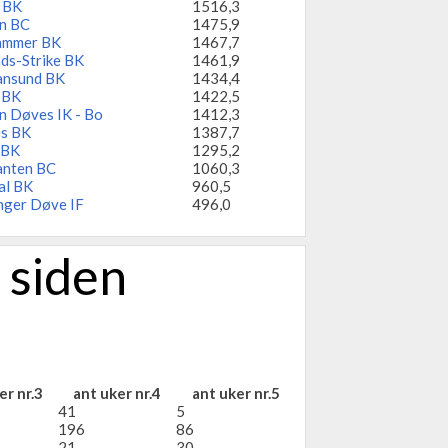
 BK
1516,3
n BC
1475,9
hammer BK
1467,7
ds-Strike BK
1461,9
iansund BK
1434,4
 BK
1422,5
n Døves IK - Bo
1412,3
es BK
1387,7
 BK
1295,2
anten BC
1060,3
al BK
960,5
nger Døve IF
496,0
 siden
er nr.3
ant uker nr.4
ant uker nr.5
41
5
196
86
21
30