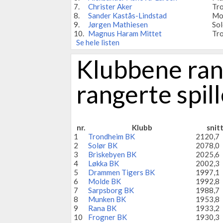
7.
Christer Aker
Tr
8.
Sander Kastås-Lindstad
Mo
9.
Jørgen Mathiesen
So
10.
Magnus Haram Mittet
Tr
Se hele listen
Klubbene rang
rangerte spil
nr.
Klubb
snit
1
Trondheim BK
2120,7
2
Solør BK
2078,0
3
Briskebyen BK
2025,6
4
Løkka BK
2002,3
5
Drammen Tigers BK
1997,1
6
Molde BK
1992,8
7
Sarpsborg BK
1988,7
8
Munken BK
1953,8
9
Rana BK
1933,2
10
Frogner BK
1930,3