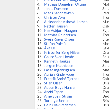
4.
Mathias Danielsen Otting
Mol
5.
Jonas Dammen
Sol
6.
Mads Sandbækken
Red
7.
Christer Aker
Tro
8.
Aleksander Åshovd-Larsen
Mun
9.
Petter Hansen
Osl
10.
Kim Asbjørn Haugen
Evj
11.
Mathias Reinertsen
Tro
12.
Svein Roger Olsen
Lit
13.
Stefan Palmèr
Mas
14.
Åke Ek
Løk
15.
Kristoffer Berg Nilsen
Dra
16.
Gaute Skar-Hovde
Sol
17.
Kenneth Haukås
Mas
18.
Jørgen Mathiesen
Sol
19.
Lasse Ingebrigtsen
Mas
20.
Adrian Kindervaag
Tro
21.
Fredrik André Tjernes
Osl
22.
Stian Olsen
Bri
23.
Audun Boye Hansen
Dra
24.
Arvid Espen
Tro
25.
Arne Svein Strøm
Bek
26.
Tor Inge Jansen
Bri
27.
Geir Olav Pedersen
Bri