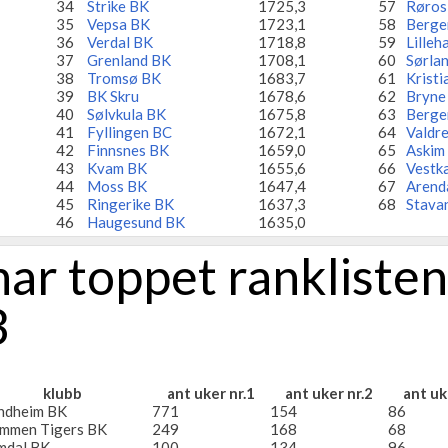
34
Strike BK
1725,3
57
Røros
35
Vepsa BK
1723,1
58
Berge
36
Verdal BK
1718,8
59
Lille
37
Grenland BK
1708,1
60
Sørlan
38
Tromsø BK
1683,7
61
Krist
39
BK Skru
1678,6
62
Bryne
40
Sølvkula BK
1675,8
63
Berge
41
Fyllingen BC
1672,1
64
Valdr
42
Finnsnes BK
1659,0
65
Askim
43
Kvam BK
1655,6
66
Vestk
44
Moss BK
1647,4
67
Arend
45
Ringerike BK
1637,3
68
Stava
46
Haugesund BK
1635,0
har toppet ranklisten
3
klubb
ant uker nr.1
ant uker nr.2
ant uk
ndheim BK
771
154
86
mmen Tigers BK
249
168
68
mdal BK
100
134
96