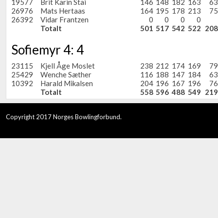
19577
Brit Karin Stai
146
148
182
163
63
26976
Mats Hertaas
164
195
178
213
75
26392
Vidar Frantzen
0
0
0
0
Totalt
501
517
542
522
208
Sofiemyr 4: 4
23115
Kjell Åge Moslet
238
212
174
169
79
25429
Wenche Sæther
116
188
147
184
63
10392
Harald Mikalsen
204
196
167
196
76
Totalt
558
596
488
549
219
Copyright 2017 Norges Bowlingforbund.