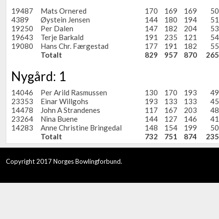
19487
Mats Ornered
170
169
169
50
4389
Øystein Jensen
144
180
194
51
19250
Per Dalen
147
182
204
53
19643
Terje Barkald
191
235
121
54
19080
Hans Chr. Færgestad
177
191
182
55
Totalt
829
957
870
265
Nygård: 1
14046
Per Arild Rasmussen
130
170
193
49
23353
Einar Willgohs
193
133
133
45
14478
John A Strandenes
117
167
203
48
23264
Nina Buene
144
127
146
41
14283
Anne Christine Bringedal
148
154
199
50
Totalt
732
751
874
235
Copyright 2017 Norges Bowlingforbund.