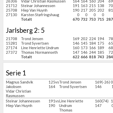
26306
Vidar Christian Rasmussen
164
164
160
204
69
21712
Steinar Johannessen
191
163
215
138
70
25708
Hiep Van Huynh
190
217
205
202
81
27130
Karsten Støfringshaug
0
0
0
0
Totalt
670
732
753
715
287
Jarlsberg 2: 5
21708
Trond Jensen
169
202
224
194
78
15281
Trond Syvertsen
146
145
184
175
65
27174
Line Henriette Undrum
160
173
166
189
68
27372
Thomas Normannseth
147
146
244
185
72
Totalt
622
666
818
743
284
Serie 1
Magnus Sandvik
125
vs
Trond Jensen
169
(-26)
0
Jakobsen
164
Trond Syvertsen
146
Vidar Christian
Rasmussen
Steinar Johannessen
191
vs
Line Henriette
160
(74)
1
Hiep Van Huynh
190
Undrum
147
Thomas