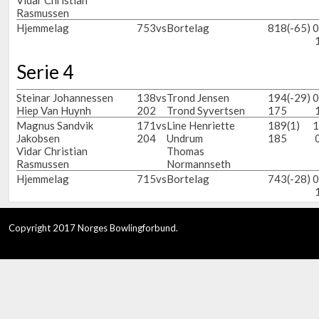
Vidar Christian
Rasmussen
Hjemmelag
753
vs
Bortelag
818
(-65)
0
Serie 4
Steinar Johannessen
138
vs
Trond Jensen
194
(-29)
0
Hiep Van Huynh
202
Trond Syvertsen
175
Magnus Sandvik
171
vs
Line Henriette
189
(1)
1
Jakobsen
204
Undrum
185
Vidar Christian
Thomas
Rasmussen
Normannseth
Hjemmelag
715
vs
Bortelag
743
(-28)
0
Copyright 2017 Norges Bowlingforbund.