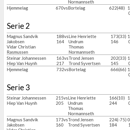
Normannseth
Hjemmelag
670
vs
Bortelag
622
(48)
1
Serie 2
Magnus Sandvik
188
vs
Line Henriette
173
(33)
1
Jakobsen
164
Undrum
146
Vidar Christian
Thomas
Rasmussen
Normannseth
Steinar Johannessen
163
vs
Trond Jensen
202
(33)
1
Hiep Van Huynh
217
Trond Syvertsen
145
Hjemmelag
732
vs
Bortelag
666
(66)
1
Serie 3
Steinar Johannessen
215
vs
Line Henriette
166
(10)
1
Hiep Van Huynh
205
Undrum
244
Thomas
Normannseth
Magnus Sandvik
173
vs
Trond Jensen
224
(-75)
0
Jakobsen
160
Trond Syvertsen
184