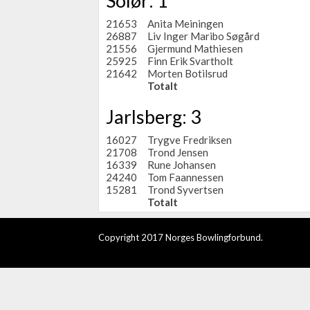
Solør: 1
21653
Anita Meiningen
26887
Liv Inger Maribo Søgård
21556
Gjermund Mathiesen
25925
Finn Erik Svartholt
21642
Morten Botilsrud
Totalt
Jarlsberg: 3
16027
Trygve Fredriksen
21708
Trond Jensen
16339
Rune Johansen
24240
Tom Faannessen
15281
Trond Syvertsen
Totalt
Copyright 2017 Norges Bowlingforbund.