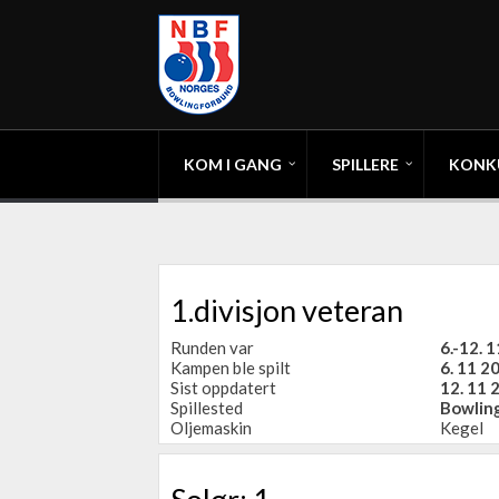
KOM I GANG
SPILLERE
KONK
1.divisjon veteran
Runden var
6.-12. 
Kampen ble spilt
6. 11 2
Sist oppdatert
12. 11 
Spillested
Bowling
Oljemaskin
Kegel