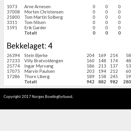
1073
Arne Arnesen
0
0
0
37008
Morten Christensen
0
0
0
21800
Tom Martin Solberg
0
0
0
3311
Tom Nilsen
0
0
0
1591
Erik Garder
0
0
0
Totalt
0
0
0
Bekkelaget: 4
26394
Stein Bjerke
204
169
214
58
27233
Villy Bratvoldengen
160
148
174
48
25774
Ingar Myrvang
186
213
137
53
17075
Marvin Paulsen
203
194
212
60
17286
Thore Liberg
189
158
245
59
Totalt
942
882
982
280
Copyright 2017 Norges Bowlingforbund.