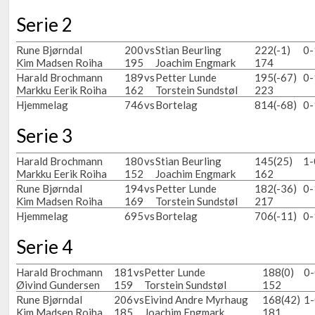
Serie 2
Rune Bjørndal
200
vs
Stian Beurling
222
(-1)
0-
Kim Madsen Roiha
195
Joachim Engmark
174
Harald Brochmann
189
vs
Petter Lunde
195
(-67)
0-
Markku Eerik Roiha
162
Torstein Sundstøl
223
Hjemmelag
746
vs
Bortelag
814
(-68)
0-
Serie 3
Harald Brochmann
180
vs
Stian Beurling
145
(25)
1-
Markku Eerik Roiha
152
Joachim Engmark
162
Rune Bjørndal
194
vs
Petter Lunde
182
(-36)
0-
Kim Madsen Roiha
169
Torstein Sundstøl
217
Hjemmelag
695
vs
Bortelag
706
(-11)
0-
Serie 4
Harald Brochmann
181
vs
Petter Lunde
188
(0)
0-
Øivind Gundersen
159
Torstein Sundstøl
152
Rune Bjørndal
206
vs
Eivind Andre Myrhaug
168
(42)
1-
Kim Madsen Roiha
185
Joachim Engmark
181