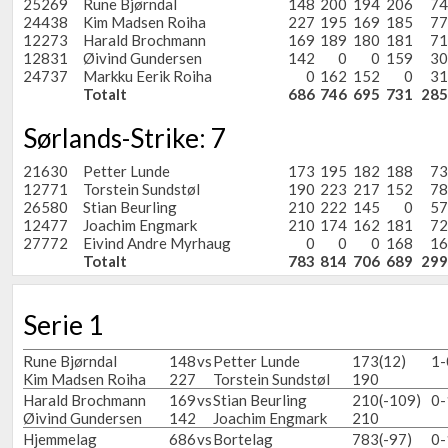
25269
Rune Bjørndal
148
200
194
206
74
24438
Kim Madsen Roiha
227
195
169
185
77
12273
Harald Brochmann
169
189
180
181
71
12831
Øivind Gundersen
142
0
0
159
30
24737
Markku Eerik Roiha
0
162
152
0
31
Totalt
686
746
695
731
285
Sørlands-Strike: 7
21630
Petter Lunde
173
195
182
188
73
12771
Torstein Sundstøl
190
223
217
152
78
26580
Stian Beurling
210
222
145
0
57
12477
Joachim Engmark
210
174
162
181
72
27772
Eivind Andre Myrhaug
0
0
0
168
16
Totalt
783
814
706
689
299
Serie 1
Rune Bjørndal
148
vs
Petter Lunde
173
(12)
1-
Kim Madsen Roiha
227
Torstein Sundstøl
190
Harald Brochmann
169
vs
Stian Beurling
210
(-109)
0-
Øivind Gundersen
142
Joachim Engmark
210
Hjemmelag
686
vs
Bortelag
783
(-97)
0-