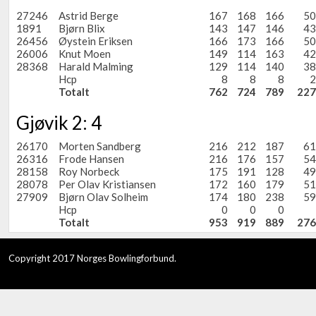
27246
Astrid Berge
167
168
166
50
1891
Bjørn Blix
143
147
146
43
26456
Øystein Eriksen
166
173
166
50
26006
Knut Moen
149
114
163
42
28368
Harald Malming
129
114
140
38
Hcp
8
8
8
2
Totalt
762
724
789
227
Gjøvik 2: 4
26170
Morten Sandberg
216
212
187
61
26316
Frode Hansen
216
176
157
54
28158
Roy Norbeck
175
191
128
49
28078
Per Olav Kristiansen
172
160
179
51
27909
Bjørn Olav Solheim
174
180
238
59
Hcp
0
0
0
Totalt
953
919
889
276
Copyright 2017 Norges Bowlingforbund.