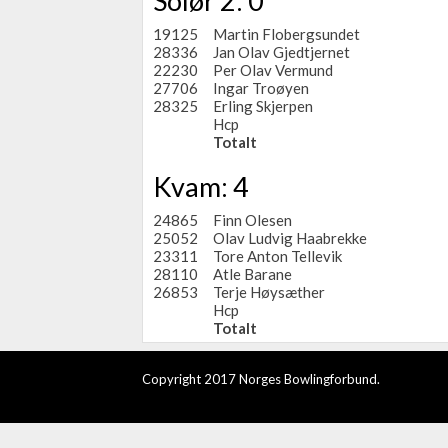
Solør 2: 0
19125
Martin Flobergsundet
28336
Jan Olav Gjedtjernet
22230
Per Olav Vermund
27706
Ingar Troøyen
28325
Erling Skjerpen
Hcp
Totalt
Kvam: 4
24865
Finn Olesen
25052
Olav Ludvig Haabrekke
23311
Tore Anton Tellevik
28110
Atle Barane
26853
Terje Høysæther
Hcp
Totalt
Copyright 2017 Norges Bowlingforbund.