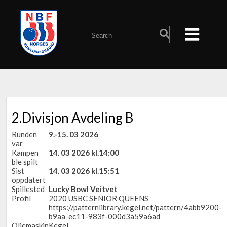
2.Divisjon Avdeling B
Runden
9.-15. 03 2026
var
Kampen
14. 03 2026 kl.14:00
ble spilt
Sist
14. 03 2026 kl.15:51
oppdatert
Spillested
Lucky Bowl Veitvet
Profil
2020 USBC SENIOR QUEENS
https://patternlibrary.kegel.net/pattern/4abb9200-
b9aa-ec11-983f-000d3a59a6ad
Oljemaskin
Kegel