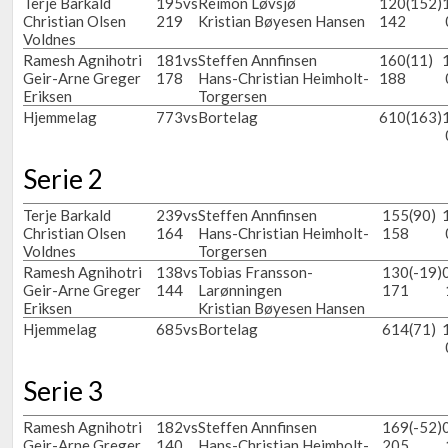
Terje Barkald
195
vs
Reimon Løvsjø
120
(152)
Christian Olsen
219
Kristian Bøyesen Hansen
142
Voldnes
Ramesh Agnihotri
181
vs
Steffen Annfinsen
160
(11)
Geir-Arne Greger
178
Hans-Christian Heimholt-
188
Eriksen
Torgersen
Hjemmelag
773
vs
Bortelag
610
(163)
Serie 2
Terje Barkald
239
vs
Steffen Annfinsen
155
(90)
Christian Olsen
164
Hans-Christian Heimholt-
158
Voldnes
Torgersen
Ramesh Agnihotri
138
vs
Tobias Fransson-
130
(-19)
Geir-Arne Greger
144
Larønningen
171
Eriksen
Kristian Bøyesen Hansen
Hjemmelag
685
vs
Bortelag
614
(71)
Serie 3
Ramesh Agnihotri
182
vs
Steffen Annfinsen
169
(-52)
Geir-Arne Greger
140
Hans-Christian Heimholt-
205