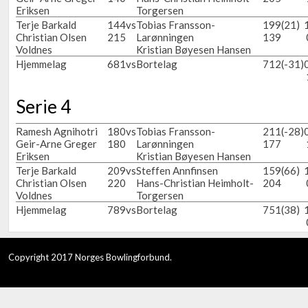
Eriksen
Torgersen
Terje Barkald
144
vs
Tobias Fransson-
199
(21)
Christian Olsen
215
Larønningen
139
Voldnes
Kristian Bøyesen Hansen
Hjemmelag
681
vs
Bortelag
712
(-31)
Serie 4
Ramesh Agnihotri
180
vs
Tobias Fransson-
211
(-28)
Geir-Arne Greger
180
Larønningen
177
Eriksen
Kristian Bøyesen Hansen
Terje Barkald
209
vs
Steffen Annfinsen
159
(66)
Christian Olsen
220
Hans-Christian Heimholt-
204
Voldnes
Torgersen
Hjemmelag
789
vs
Bortelag
751
(38)
Copyright 2017 Norges Bowlingforbund.