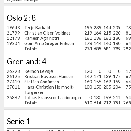
Oslo 2: 8
19643
Terje Barkald
195
239
144
209
78
21799
Christian Olsen Voldnes
219
164
215
220
81
12178
Ramesh Agnihotri
181
138
182
180
68
19304
Geir-Arne Greger Eriksen
178
144
140
180
64
Totalt
773
685
681
789
292
Grenland: 4
26293
Reimon Løvsjø
120
0
0
0
12
26125
Kristian Bøyesen Hansen
142
171
139
177
62
27410
Steffen Annfinsen
160
155
169
159
64
27811
Hans-Christian Heimholt-
188
158
205
204
75
Torgersen
25882
Tobias Fransson-Larønningen
0
130
199
211
54
Totalt
610
614
712
751
268
Serie 1