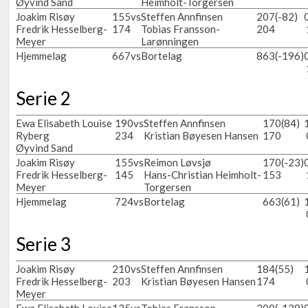
Øyvind Sand
Heimholt-Torgersen
Joakim Risøy
155
vs
Steffen Annfinsen
207
(-82)
Fredrik Hesselberg-
174
Tobias Fransson-
204
Meyer
Larønningen
Hjemmelag
667
vs
Bortelag
863
(-196)
Serie 2
Ewa Elisabeth Louise
190
vs
Steffen Annfinsen
170
(84)
Ryberg
234
Kristian Bøyesen Hansen
170
Øyvind Sand
Joakim Risøy
155
vs
Reimon Løvsjø
170
(-23)
Fredrik Hesselberg-
145
Hans-Christian Heimholt-
153
Meyer
Torgersen
Hjemmelag
724
vs
Bortelag
663
(61)
Serie 3
Joakim Risøy
210
vs
Steffen Annfinsen
184
(55)
Fredrik Hesselberg-
203
Kristian Bøyesen Hansen
174
Meyer