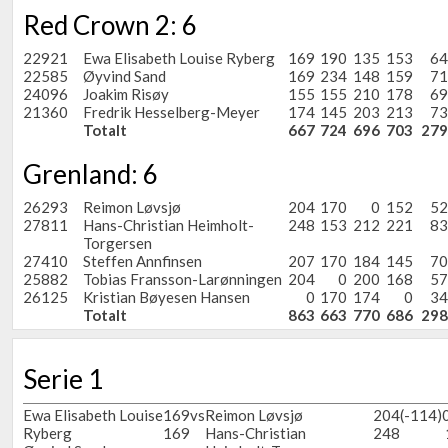
Red Crown 2: 6
22921
Ewa Elisabeth Louise Ryberg
169
190
135
153
64
22585
Øyvind Sand
169
234
148
159
71
24096
Joakim Risøy
155
155
210
178
69
21360
Fredrik Hesselberg-Meyer
174
145
203
213
73
Totalt
667
724
696
703
279
Grenland: 6
26293
Reimon Løvsjø
204
170
0
152
52
27811
Hans-Christian Heimholt-
248
153
212
221
83
Torgersen
27410
Steffen Annfinsen
207
170
184
145
70
25882
Tobias Fransson-Larønningen
204
0
200
168
57
26125
Kristian Bøyesen Hansen
0
170
174
0
34
Totalt
863
663
770
686
298
Serie 1
Ewa Elisabeth Louise
169
vs
Reimon Løvsjø
204
(-114)
Ryberg
169
Hans-Christian
248