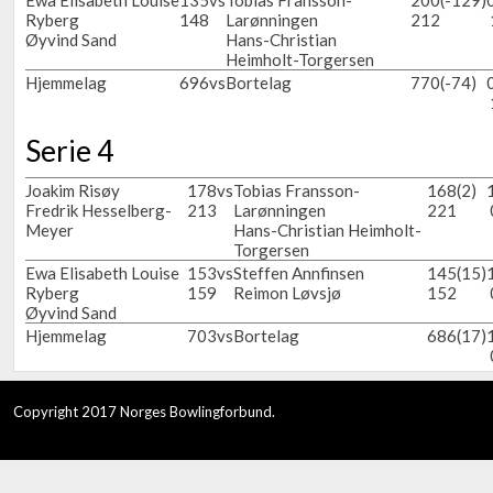
Ewa Elisabeth Louise
135
vs
Tobias Fransson-
200
(-129)
Ryberg
148
Larønningen
212
Øyvind Sand
Hans-Christian
Heimholt-Torgersen
Hjemmelag
696
vs
Bortelag
770
(-74)
Serie 4
Joakim Risøy
178
vs
Tobias Fransson-
168
(2)
Fredrik Hesselberg-
213
Larønningen
221
Meyer
Hans-Christian Heimholt-
Torgersen
Ewa Elisabeth Louise
153
vs
Steffen Annfinsen
145
(15)
Ryberg
159
Reimon Løvsjø
152
Øyvind Sand
Hjemmelag
703
vs
Bortelag
686
(17)
Copyright 2017 Norges Bowlingforbund.