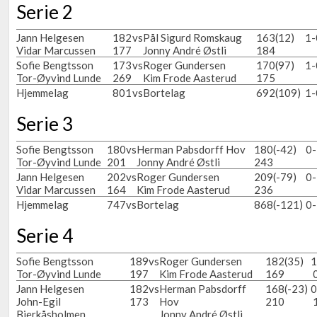
Serie 2
Jann Helgesen
182
vs
Pål Sigurd Romskaug
163
(12)
1-
Vidar Marcussen
177
Jonny André Østli
184
Sofie Bengtsson
173
vs
Roger Gundersen
170
(97)
1-
Tor-Øyvind Lunde
269
Kim Frode Aasterud
175
Hjemmelag
801
vs
Bortelag
692
(109)
1-
Serie 3
Sofie Bengtsson
180
vs
Herman Pabsdorff Hov
180
(-42)
0-
Tor-Øyvind Lunde
201
Jonny André Østli
243
Jann Helgesen
202
vs
Roger Gundersen
209
(-79)
0-
Vidar Marcussen
164
Kim Frode Aasterud
236
Hjemmelag
747
vs
Bortelag
868
(-121)
0-
Serie 4
Sofie Bengtsson
189
vs
Roger Gundersen
182
(35)
1
Tor-Øyvind Lunde
197
Kim Frode Aasterud
169
Jann Helgesen
182
vs
Herman Pabsdorff
168
(-23)
0
John-Egil
173
Hov
210
Bjerkåsholmen
Jonny André Østli