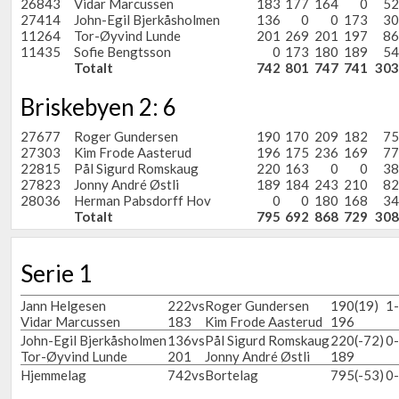
26843
Vidar Marcussen
183
177
164
0
52
27414
John-Egil Bjerkåsholmen
136
0
0
173
30
11264
Tor-Øyvind Lunde
201
269
201
197
86
11435
Sofie Bengtsson
0
173
180
189
54
Totalt
742
801
747
741
303
Briskebyen 2: 6
27677
Roger Gundersen
190
170
209
182
75
27303
Kim Frode Aasterud
196
175
236
169
77
22815
Pål Sigurd Romskaug
220
163
0
0
38
27823
Jonny André Østli
189
184
243
210
82
28036
Herman Pabsdorff Hov
0
0
180
168
34
Totalt
795
692
868
729
308
Serie 1
Jann Helgesen
222
vs
Roger Gundersen
190
(19)
1
Vidar Marcussen
183
Kim Frode Aasterud
196
John-Egil Bjerkåsholmen
136
vs
Pål Sigurd Romskaug
220
(-72)
0
Tor-Øyvind Lunde
201
Jonny André Østli
189
Hjemmelag
742
vs
Bortelag
795
(-53)
0