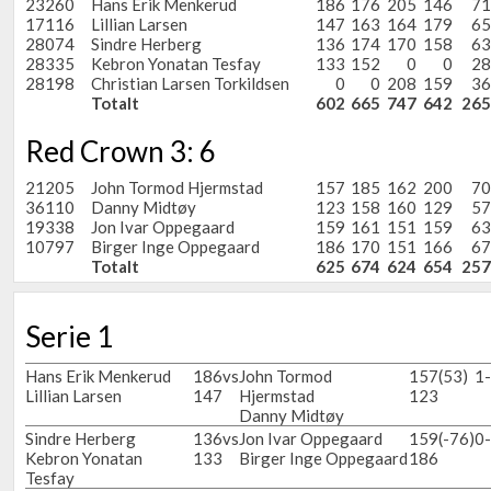
23260
Hans Erik Menkerud
186
176
205
146
71
17116
Lillian Larsen
147
163
164
179
65
28074
Sindre Herberg
136
174
170
158
63
28335
Kebron Yonatan Tesfay
133
152
0
0
28
28198
Christian Larsen Torkildsen
0
0
208
159
36
Totalt
602
665
747
642
265
Red Crown 3: 6
21205
John Tormod Hjermstad
157
185
162
200
70
36110
Danny Midtøy
123
158
160
129
57
19338
Jon Ivar Oppegaard
159
161
151
159
63
10797
Birger Inge Oppegaard
186
170
151
166
67
Totalt
625
674
624
654
257
Serie 1
Hans Erik Menkerud
186
vs
John Tormod
157
(53)
1
Lillian Larsen
147
Hjermstad
123
Danny Midtøy
Sindre Herberg
136
vs
Jon Ivar Oppegaard
159
(-76)
0
Kebron Yonatan
133
Birger Inge Oppegaard
186
Tesfay