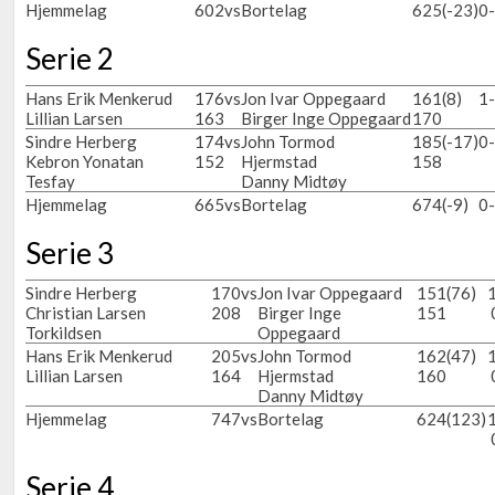
Hjemmelag
602
vs
Bortelag
625
(-23)
0
Serie 2
Hans Erik Menkerud
176
vs
Jon Ivar Oppegaard
161
(8)
1
Lillian Larsen
163
Birger Inge Oppegaard
170
Sindre Herberg
174
vs
John Tormod
185
(-17)
0
Kebron Yonatan
152
Hjermstad
158
Tesfay
Danny Midtøy
Hjemmelag
665
vs
Bortelag
674
(-9)
0
Serie 3
Sindre Herberg
170
vs
Jon Ivar Oppegaard
151
(76)
Christian Larsen
208
Birger Inge
151
Torkildsen
Oppegaard
Hans Erik Menkerud
205
vs
John Tormod
162
(47)
Lillian Larsen
164
Hjermstad
160
Danny Midtøy
Hjemmelag
747
vs
Bortelag
624
(123)
Serie 4