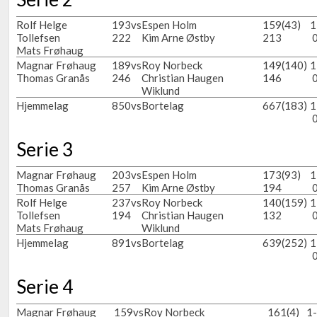
Rolf Helge
193
vs
Espen Holm
159
(43)
1
Tollefsen
222
Kim Arne Østby
213
Mats Frøhaug
Magnar Frøhaug
189
vs
Roy Norbeck
149
(140)
1
Thomas Granås
246
Christian Haugen
146
Wiklund
Hjemmelag
850
vs
Bortelag
667
(183)
1
Serie 3
Magnar Frøhaug
203
vs
Espen Holm
173
(93)
1
Thomas Granås
257
Kim Arne Østby
194
Rolf Helge
237
vs
Roy Norbeck
140
(159)
1
Tollefsen
194
Christian Haugen
132
Mats Frøhaug
Wiklund
Hjemmelag
891
vs
Bortelag
639
(252)
1
Serie 4
Magnar Frøhaug
159
vs
Roy Norbeck
161
(4)
1