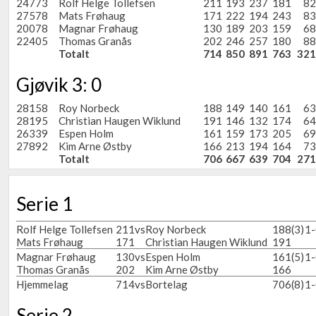
24773
Rolf Helge Tollefsen
211
193
237
181
82
27578
Mats Frøhaug
171
222
194
243
83
20078
Magnar Frøhaug
130
189
203
159
68
22405
Thomas Granås
202
246
257
180
88
Totalt
714
850
891
763
321
Gjøvik 3: 0
28158
Roy Norbeck
188
149
140
161
63
28195
Christian Haugen Wiklund
191
146
132
174
64
26339
Espen Holm
161
159
173
205
69
27892
Kim Arne Østby
166
213
194
164
73
Totalt
706
667
639
704
271
Serie 1
Rolf Helge Tollefsen
211
vs
Roy Norbeck
188
(3)
1-
Mats Frøhaug
171
Christian Haugen Wiklund
191
Magnar Frøhaug
130
vs
Espen Holm
161
(5)
1-
Thomas Granås
202
Kim Arne Østby
166
Hjemmelag
714
vs
Bortelag
706
(8)
1-
Serie 2