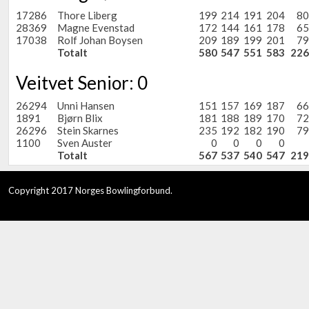
17286
Thore Liberg
199
214
191
204
80
28369
Magne Evenstad
172
144
161
178
65
17038
Rolf Johan Boysen
209
189
199
201
79
Totalt
580
547
551
583
226
Veitvet Senior: 0
26294
Unni Hansen
151
157
169
187
66
1891
Bjørn Blix
181
188
189
170
72
26296
Stein Skarnes
235
192
182
190
79
1100
Sven Auster
0
0
0
0
Totalt
567
537
540
547
219
Copyright 2017 Norges Bowlingforbund.