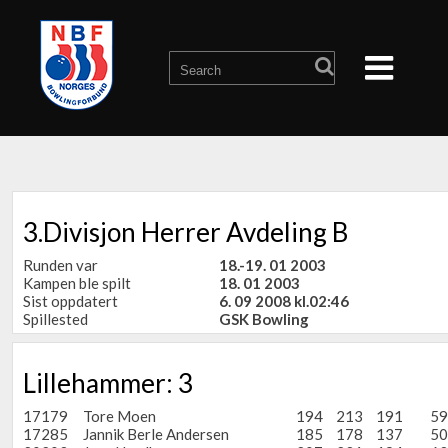
3.Divisjon Herrer Avdeling B
Runden var
18.-19. 01 2003
Kampen ble spilt
18. 01 2003
Sist oppdatert
6. 09 2008 kl.02:46
Spillested
GSK Bowling
Lillehammer: 3
17179
Tore Moen
194
213
191
59
17285
Jannik Berle Andersen
185
178
137
50