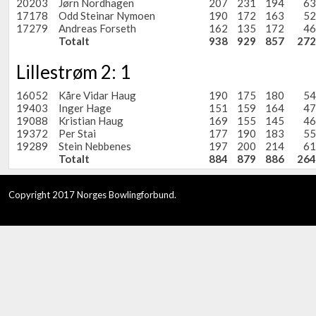
20203
Jørn Nordhagen
207
231
194
63
17178
Odd Steinar Nymoen
190
172
163
52
17279
Andreas Forseth
162
135
172
46
Totalt
938
929
857
272
Lillestrøm 2: 1
16052
Kåre Vidar Haug
190
175
180
54
19403
Inger Hage
151
159
164
47
19088
Kristian Haug
169
155
145
46
19372
Per Stai
177
190
183
55
19289
Stein Nebbenes
197
200
214
61
Totalt
884
879
886
264
Copyright 2017 Norges Bowlingforbund.