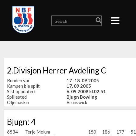
2.Divisjon Herrer Avdeling C
Runden var
17.-18. 09 2005
Kampen ble spilt
17. 09 2005
Sist oppdatert
6. 09 2008 kl.02:51
Spillested
Bjugn Bowling
Oljemaskin
Brunswick
Bjugn: 4
6534
Terje Melum
150
186
177
51