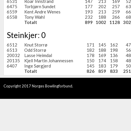
6531
Roar Innstrand
147
213
169
52
6475
Torbjørn Sundet
177
202
257
63
6559
Kent Andre Wenes
193
213
259
66
6558
Tony Wahl
232
188
266
68
Totalt
899
1002
1128
302
Steinkjer: 0
6512
Knut Storrø
171
145
162
47
6513
Odd Storrø
182
188
198
56
20032
Lasse Heimdal
178
169
136
48
20135
Kjell Martin Johannessen
150
174
158
48
6407
Inge Sørgjerd
145
183
179
50
Totalt
826
859
833
251
Copyright 2017 Norges Bowlingforbund.