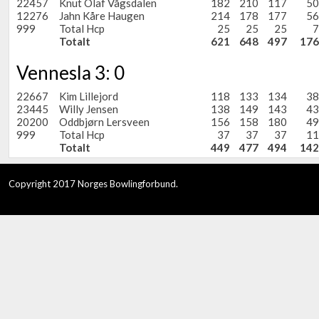
22457
Knut Olaf Vågsdalen
182
210
117
50
12276
Jahn Kåre Haugen
214
178
177
56
999
Total Hcp
25
25
25
7
Totalt
621
648
497
176
Vennesla 3: 0
22667
Kim Lillejord
118
133
134
38
23445
Willy Jensen
138
149
143
43
20200
Oddbjørn Lersveen
156
158
180
49
999
Total Hcp
37
37
37
11
Totalt
449
477
494
142
Copyright 2017 Norges Bowlingforbund.