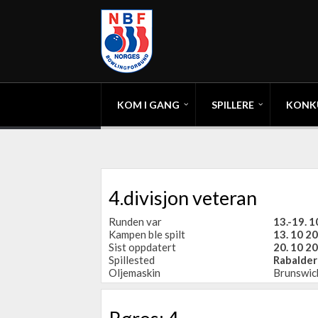
KOM I GANG
SPILLERE
KONK
4.divisjon veteran
Runden var
13.-19. 
Kampen ble spilt
13. 10 2
Sist oppdatert
20. 10 20
Spillested
Rabalder
Oljemaskin
Brunswic