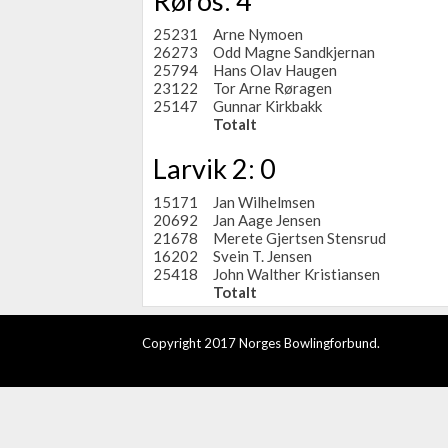
Røros: 4
25231
Arne Nymoen
26273
Odd Magne Sandkjernan
25794
Hans Olav Haugen
23122
Tor Arne Røragen
25147
Gunnar Kirkbakk
Totalt
Larvik 2: 0
15171
Jan Wilhelmsen
20692
Jan Aage Jensen
21678
Merete Gjertsen Stensrud
16202
Svein T. Jensen
25418
John Walther Kristiansen
Totalt
Copyright 2017 Norges Bowlingforbund.