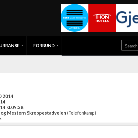
URRANSE
FORBUND
10 2014
014
14 kl.09:38
 og Mestern Skreppestadveien
(Telefonkamp)
k