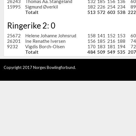
26243
Thomas Aa. Stangeland
132
185
156
136
60
15995
Sigmund Øverkil
182
226
254
234
89
Totalt
513
572
603
538
222
Ringerike 2: 0
25672
Helene Johanne Johnsrud
158
141
152
153
60
26201
Ine Renathe Iversen
156
185
216
188
74
9232
Vigdis Borch-Olsen
170
183
181
194
72
Totalt
484
509
549
535
207
Copyright 2017 Norges Bowlingforbund.