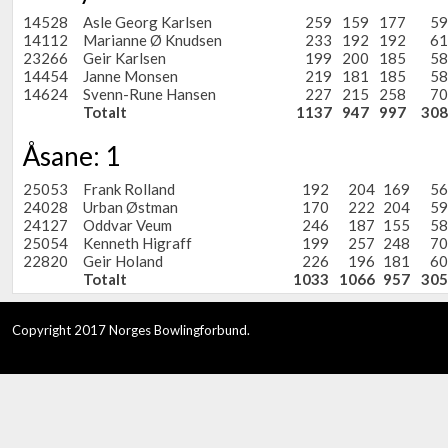
14528
Asle Georg Karlsen
259
159
177
59
14112
Marianne Ø Knudsen
233
192
192
61
23266
Geir Karlsen
199
200
185
58
14454
Janne Monsen
219
181
185
58
14624
Svenn-Rune Hansen
227
215
258
70
Totalt
1137
947
997
308
Åsane: 1
25053
Frank Rolland
192
204
169
56
24028
Urban Østman
170
222
204
59
24127
Oddvar Veum
246
187
155
58
25054
Kenneth Higraff
199
257
248
70
22820
Geir Holand
226
196
181
60
Totalt
1033
1066
957
305
Copyright 2017 Norges Bowlingforbund.