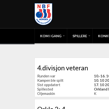
KOM I GANG
SPILLERE
KONK
4.divisjon veteran
Runden var
10.-16. 
Kampen ble spilt
10. 10 2
Sist oppdatert
17. 10 2
Spillested
Orkland 
Oljemaskin
K