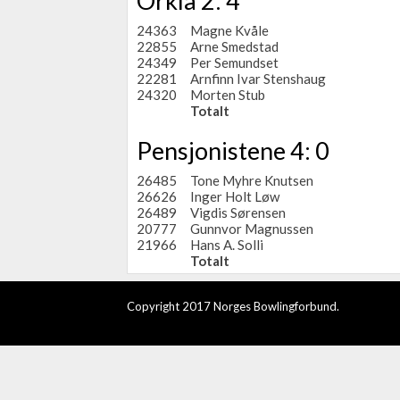
Orkla 2: 4
24363
Magne Kvåle
22855
Arne Smedstad
24349
Per Semundset
22281
Arnfinn Ivar Stenshaug
24320
Morten Stub
Totalt
Pensjonistene 4: 0
26485
Tone Myhre Knutsen
26626
Inger Holt Løw
26489
Vigdis Sørensen
20777
Gunnvor Magnussen
21966
Hans A. Solli
Totalt
Copyright 2017 Norges Bowlingforbund.