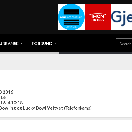
URRANSE
FORBUND
10 2016
016
016 kl.10:18
Bowling og Lucky Bowl Veitvet
(Telefonkamp)