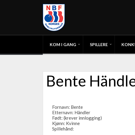
KOM I GANG
SPILLERE
KONK
Bente Händl
Fornavn: Bente
Etternavn: Händler
Født: (krever innlogging)
Kjønn: Kvinne
Spillehånd: