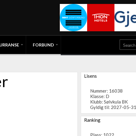
URRANSE
FORBUND
er
Lisens
Nummer: 16038
Klasse: D
Klubb:
Sølvkula BK
Gyldig til: 2027-05-3
Ranking
Plass: 1022.