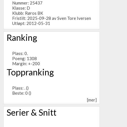
Nummer: 25437
Klasse: D
Klubb:
Røros BK
Fristilt: 2025-09-28 av Sven Tore Iversen
Utløpt: 2012-05-31
Ranking
Plass: 0.
Poeng: 1308
Margin: +-200
Toppranking
Plass: . ()
Beste: 0 ()
[mer]
Serier & Snitt