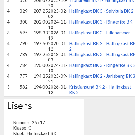
3
626
208.67
2025-10-
Trondheim BK 4 - Hallingkast BK
20
3
4
829
207.25
2025-02-
Hallingkast BK 3 - Sølvkula BK 2
02
4
808
202.00
2024-11-
Hallingkast BK 3 - Ringerike BK
10
3
595
198.33
2026-01-
Hallingkast BK 2 - Lillehammer
19
4
790
197.50
2020-01-
Hallingkast BK 3 - Hallingkast B
12
2
4
789
197.25
2018-01-
Hallingkast BK 2 - Hallingkast B
03
4
784
196.00
2024-11-
Hallingkast BK 3 - Ringerike BK 
10
4
777
194.25
2025-09-
Hallingkast BK 2 - Jarlsberg BK 
21
3
582
194.00
2026-01-
Kristiansund BK 2 - Hallingkast
12
BK 2
Lisens
Nummer: 25717
Klasse: C
Klubb:
Hallingkast BK