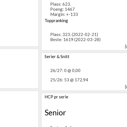
Plass: 623.
Poeng: 1467
Margin: +-133
Toppranking
Plass: 323. (2022-02-21)
Beste: 1619 (2022-03-28)
[
Serier & Snitt
26/27: 0 @ 0,00
25/26: 53 @ 172,94
[
HCP pr serie
Senior