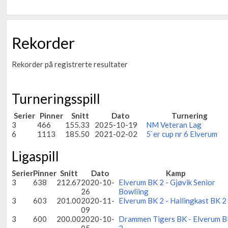
Rekorder
Rekorder på registrerte resultater
Turneringsspill
Serier
Pinner
Snitt
Dato
Turnering
3
466
155.33
2025-10-19
NM Veteran Lag
6
1113
185.50
2021-02-02
5`er cup nr 6 Elverum
Ligaspill
Serier
Pinner
Snitt
Dato
Kamp
3
638
212.67
2020-10-
Elverum BK 2 - Gjøvik Senior
26
Bowliing
3
603
201.00
2020-11-
Elverum BK 2 - Hallingkast BK 2
09
3
600
200.00
2020-10-
Drammen Tigers BK - Elverum 