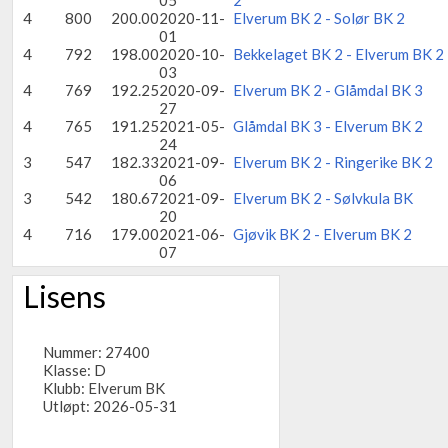
05
2
4
800
200.00
2020-11-
Elverum BK 2 - Solør BK 2
01
4
792
198.00
2020-10-
Bekkelaget BK 2 - Elverum BK 2
03
4
769
192.25
2020-09-
Elverum BK 2 - Glåmdal BK 3
27
4
765
191.25
2021-05-
Glåmdal BK 3 - Elverum BK 2
24
3
547
182.33
2021-09-
Elverum BK 2 - Ringerike BK 2
06
3
542
180.67
2021-09-
Elverum BK 2 - Sølvkula BK
20
4
716
179.00
2021-06-
Gjøvik BK 2 - Elverum BK 2
07
Lisens
Nummer: 27400
Klasse: D
Klubb:
Elverum BK
Utløpt: 2026-05-31