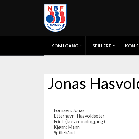
KOM I GANG
SPILLERE
KONK
Jonas Hasvol
Fornavn: Jonas
Etternavn: Hasvoldseter
Født: (krever innlogging)
Kjønn: Mann
Spillehånd: