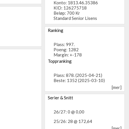
Konto: 1813.46.35386
KID: 126275718
Beløp: 700 Kr
Standard Senior Lisens
Ranking
Plass: 997.
Poeng: 1282
Margin: +-178
Toppranking
Plass: 878. (2025-04-21)
Beste: 1352 (2025-03-10)
[mer]
Serier & Snitt
26/27: 0 @ 0,00
25/26: 28 @ 172,64
[mer]