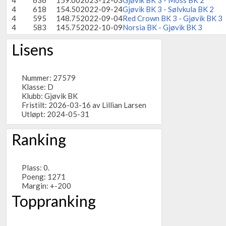
4
636
159.00
2023-12-03
Gjøvik BK 3 - Moss BK 2
4
618
154.50
2022-09-24
Gjøvik BK 3 - Sølvkula BK 2
4
595
148.75
2022-09-04
Red Crown BK 3 - Gjøvik BK 3
4
583
145.75
2022-10-09
Norsia BK - Gjøvik BK 3
Lisens
Nummer: 27579
Klasse: D
Klubb:
Gjøvik BK
Fristilt: 2026-03-16 av Lillian Larsen
Utløpt: 2024-05-31
Ranking
Plass: 0.
Poeng: 1271
Margin: +-200
Toppranking