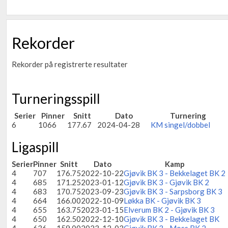
Rekorder
Rekorder på registrerte resultater
Turneringsspill
Serier
Pinner
Snitt
Dato
Turnering
6
1066
177.67
2024-04-28
KM singel/dobbel
Ligaspill
Serier
Pinner
Snitt
Dato
Kamp
4
707
176.75
2022-10-22
Gjøvik BK 3 - Bekkelaget BK 2
4
685
171.25
2023-01-12
Gjøvik BK 3 - Gjøvik BK 2
4
683
170.75
2023-09-23
Gjøvik BK 3 - Sarpsborg BK 3
4
664
166.00
2022-10-09
Løkka BK - Gjøvik BK 3
4
655
163.75
2023-01-15
Elverum BK 2 - Gjøvik BK 3
4
650
162.50
2022-12-10
Gjøvik BK 3 - Bekkelaget BK