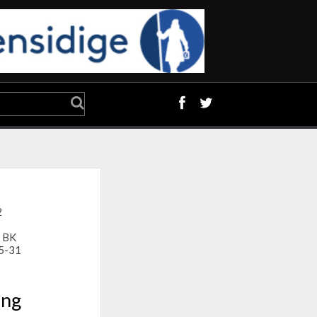
2
r BK
05-31
ing