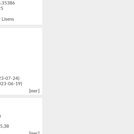
6.35386
25
 Lisens
023-07-24)
023-06-19)
[mer]
0
65,38
[mer]