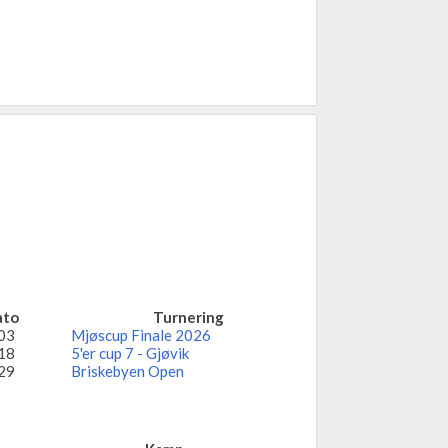
ato
Turnering
03
Mjøscup Finale 2026
18
5'er cup 7 - Gjøvik
29
Briskebyen Open