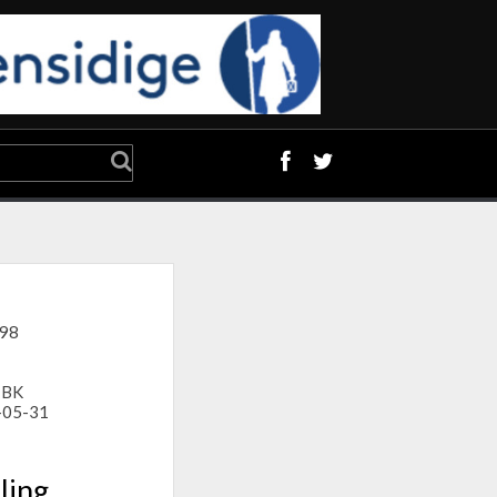
198
 BK
-05-31
ling