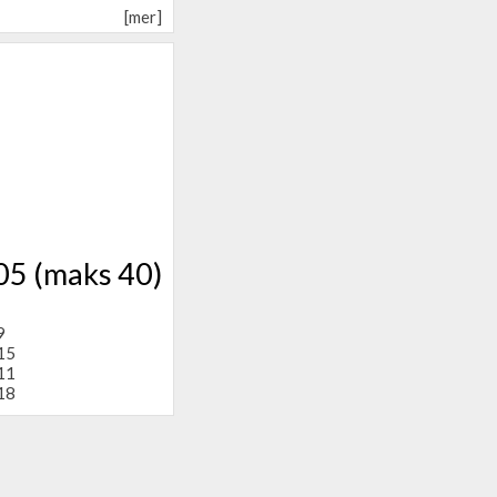
[mer]
05 (maks 40)
9
15
11
18