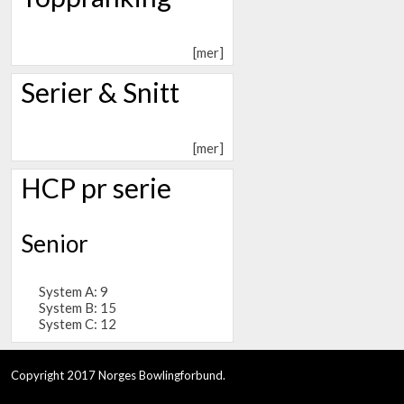
[mer]
Serier & Snitt
[mer]
HCP pr serie
Senior
System A: 9
System B: 15
System C: 12
Copyright 2017 Norges Bowlingforbund.