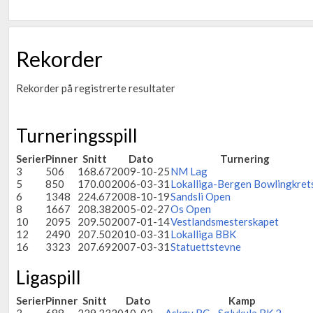
Rekorder
Rekorder på registrerte resultater
Turneringsspill
Serier
Pinner
Snitt
Dato
Turnering
3
506
168.67
2009-10-25
NM Lag
5
850
170.00
2006-03-31
Lokalliga-Bergen Bowlingkret
6
1348
224.67
2008-10-19
Sandsli Open
8
1667
208.38
2005-02-27
Os Open
10
2095
209.50
2007-01-14
Vestlandsmesterskapet
12
2490
207.50
2010-03-31
Lokalliga BBK
16
3323
207.69
2007-03-31
Statuettstevne
Ligaspill
Serier
Pinner
Snitt
Dato
Kamp