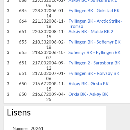
3
688
229.33
2010-02-
Askøy BC - Sølvkula BK 2
06
3
685
228.33
2006-01-
Fyllingen BK - Gokstad BK
14
3
664
221.33
2006-11-
Fyllingen BK - Arctic Strike-
18
Tromsø
3
661
220.33
2008-11-
Askøy BK - Molde BK 2
15
3
655
218.33
2006-02-
Fyllingen BK - Sofiemyr BK
18
3
655
218.33
2006-10-
Sofiemyr BK - Fyllingen BK
07
3
651
217.00
2004-09-
Fyllingen 2 - Sarpsborg BK
12
3
651
217.00
2007-01-
Fyllingen BK - Rolvsøy BK
06
3
650
216.67
2008-11-
Askøy BK - Ørsta BK
15
3
650
216.67
2009-04-
Orkla BK - Askøy BK
25
Lisens
Nummer: 20261