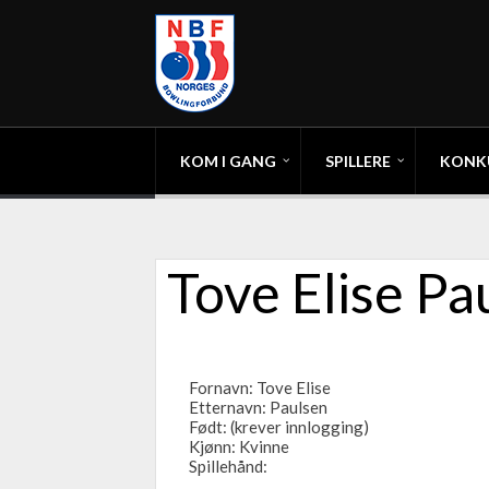
KOM I GANG
SPILLERE
KONK
Tove Elise Pa
Fornavn: Tove Elise
Etternavn: Paulsen
Født: (krever innlogging)
Kjønn: Kvinne
Spillehånd: