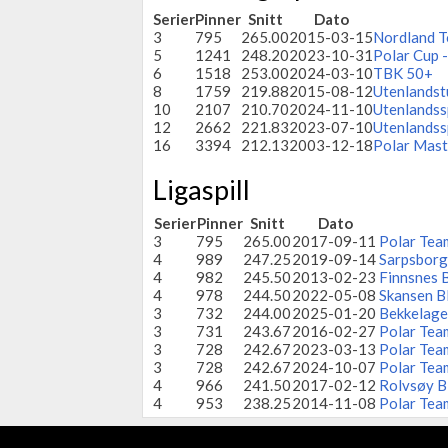
Serier
Pinner
Snitt
Dato
3
795
265.00
2015-03-15
Nordland T
5
1241
248.20
2023-10-31
Polar Cup 
6
1518
253.00
2024-03-10
TBK 50+
8
1759
219.88
2015-08-12
Utenlandst
10
2107
210.70
2024-11-10
Utenlandss
12
2662
221.83
2023-07-10
Utenlandss
16
3394
212.13
2003-12-18
Polar Mast
Ligaspill
Serier
Pinner
Snitt
Dato
3
795
265.00
2017-09-11
Polar Tea
4
989
247.25
2019-09-14
Sarpsborg
4
982
245.50
2013-02-23
Finnsnes 
4
978
244.50
2022-05-08
Skansen B
3
732
244.00
2025-01-20
Bekkelage
3
731
243.67
2016-02-27
Polar Tea
3
728
242.67
2023-03-13
Polar Tea
3
728
242.67
2024-10-07
Polar Team
4
966
241.50
2017-02-12
Rolvsøy B
4
953
238.25
2014-11-08
Polar Tea