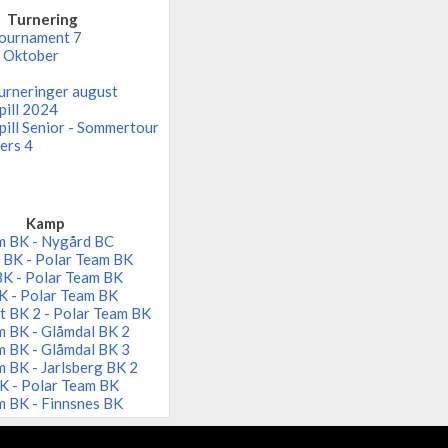
Turnering
ournament 7
- Oktober
urneringer august
pill 2024
pill Senior - Sommertour
ers 4
Kamp
m BK - Nygård BC
 BK - Polar Team BK
BK - Polar Team BK
K - Polar Team BK
t BK 2 - Polar Team BK
m BK - Glåmdal BK 2
m BK - Glåmdal BK 3
 BK - Jarlsberg BK 2
K - Polar Team BK
m BK - Finnsnes BK