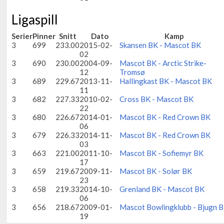
Ligaspill
Serier
Pinner
Snitt
Dato
Kamp
3
699
233.00
2015-02-
Skansen BK - Mascot BK
02
3
690
230.00
2004-09-
Mascot BK - Arctic Strike-
12
Tromsø
3
689
229.67
2013-11-
Hallingkast BK - Mascot BK
11
3
682
227.33
2010-02-
Cross BK - Mascot BK
22
3
680
226.67
2014-01-
Mascot BK - Red Crown BK
06
3
679
226.33
2014-11-
Mascot BK - Red Crown BK
03
3
663
221.00
2011-10-
Mascot BK - Sofiemyr BK
17
3
659
219.67
2009-11-
Mascot BK - Solør BK
23
3
658
219.33
2014-10-
Grenland BK - Mascot BK
06
3
656
218.67
2009-01-
Mascot Bowlingklubb - Bjugn 
19