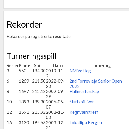
Rekorder
Rekorder på registrerte resultater
Turneringsspill
Serier
Pinner
Snitt
Dato
Turnering
3
552
184.00
2010-11-
NM Vet lag
21
6
1269
211.50
2022-09-
2nd Torrevieja Senior Open
23
2022
8
1697
212.13
2002-09-
Hallmesterskap
29
10
1893
189.30
2006-05-
Sluttspill Vet
07
12
2591
215.92
2002-11-
Regnværstreff
03
16
3130
195.63
2003-12-
Lokalliga Bergen
31