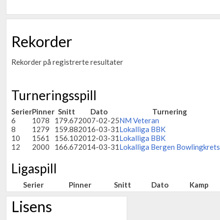
Rekorder
Rekorder på registrerte resultater
Turneringsspill
Serier
Pinner
Snitt
Dato
Turnering
6
1078
179.67
2007-02-25
NM Veteran
8
1279
159.88
2016-03-31
Lokalliga BBK
10
1561
156.10
2012-03-31
Lokalliga BBK
12
2000
166.67
2014-03-31
Lokalliga Bergen Bowlingkrets
Ligaspill
Serier
Pinner
Snitt
Dato
Kamp
Lisens