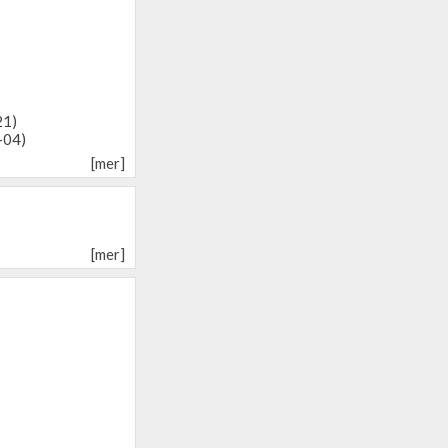
21)
-04)
[mer]
[mer]