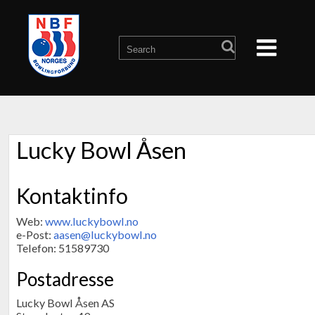
Lucky Bowl Åsen
Kontaktinfo
Web:
www.luckybowl.no
e-Post:
aasen@luckybowl.no
Telefon: 51589730
Postadresse
Lucky Bowl Åsen AS