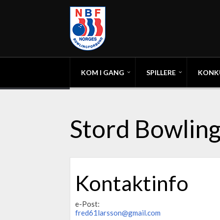
KOM I GANG
SPILLERE
KONK
Stord Bowlin
Kontaktinfo
e-Post:
fred61larsson@gmail.com