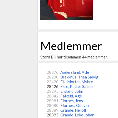
Medlemmer
Stord BK har tilsammen 44 medlemmer.
28376
Andersland, Atle
28230
Brekkhus, Thea Sævig
22420
Eik, Morten Myhre
28426
Ekre, Petter Salmo
23295
Ersland, John
28042
Falkeid, Åge
28081
Flornes, Jens
28080
Flornes,, Oddvin
28389
Grande, Heroll
28395
Grande, Loke Johan