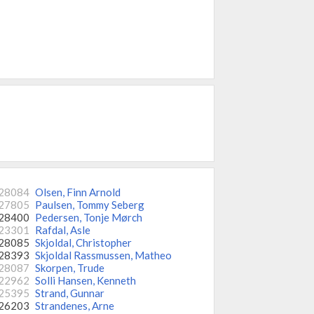
28084
Olsen, Finn Arnold
27805
Paulsen, Tommy Seberg
28400
Pedersen, Tonje Mørch
23301
Rafdal, Asle
28085
Skjoldal, Christopher
28393
Skjoldal Rassmussen, Matheo
28087
Skorpen, Trude
22962
Solli Hansen, Kenneth
25395
Strand, Gunnar
26203
Strandenes, Arne