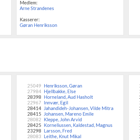
Medlem:
Arne Strandenes
Kasserer:
Gøran Henriksson
25049
Henriksson, Gøran
27984
Hjellbakke, Else
28398
Horneland, Aud Hasholt
22967
Innvær, Egil
28414
Jahandideh-Johansen, Vilde Mitra
28415
Johansen, Mareno Emile
28082
Kleppe, John Arvid
28425
Korneliussen, Kaldestad, Magnus
23298
Larsson, Fred
28083
Leithe, Knut Mikal